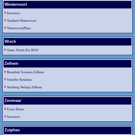
Westervoort
Inwoners
Tandarts Westervoort
WestervoortPlaza
Wisch
Osmo Wisch-Fix 8016
Zelhem
Besselink Scooters Zelhem
Scheffer Keukens
Stichting Welzijn Zelhem
Zevenaar
Fyzio Home
Inwoners
Zutphen